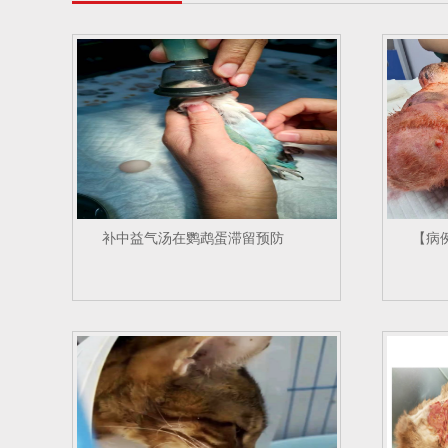
补中益气汤在鹦鹉蛋滞留预防
【病