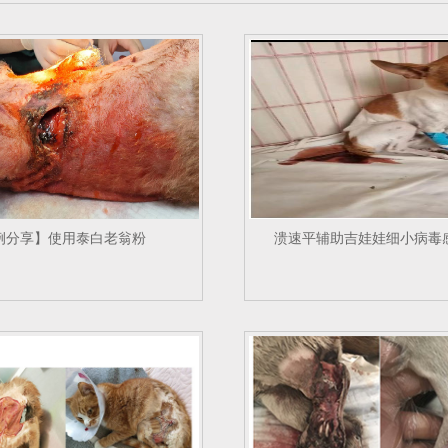
例分享】使用泰白老翁粉
溃速平辅助吉娃娃细小病毒