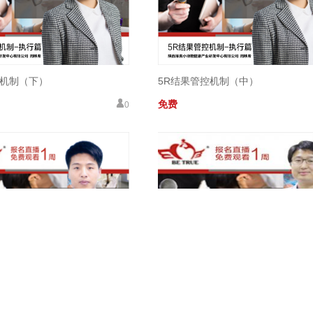
控机制（下）
5R结果管控机制（中）
免费
0
制定
直肠/肛门会阴部手术
￥ 99
42