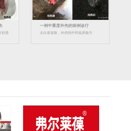
伤
一例中重度外伤的病例诊疗
疗好搭
太白老翁散，外伤纯中药临床验方