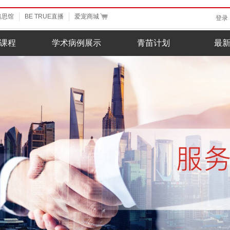
追思馆
BE TRUE直播
爱宠商城
登录
课程
学术病例展示
青苗计划
最