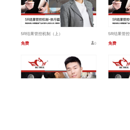
5R结果管控机制（上）
5R结果管
免费
免费
0
肾脏影像学
麻醉方案的
￥ 99
￥ 99
40