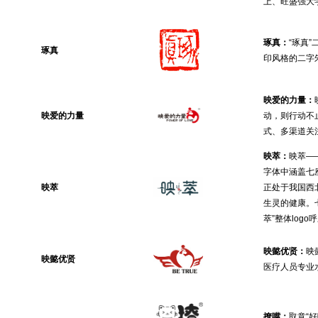
上、旺盛强大
琢真：
“琢真
琢真
印风格的二字
映爱的力量：
映爱的力量
动，则行动不
式、多渠道关
映萃：
映萃—
字体中涵盖七
映萃
正处于我国西
生灵的健康。
萃”整体lo
映懿优贤：
映
映懿优贤
医疗人员专业
撩嘴：
取意“