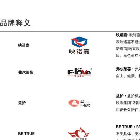
品牌释义
映诺嘉:
映诺
表映诺嘉不断
映诺嘉
诺嘉”清晰直
应。颜色蓝红
弗尔莱葆：
弗
弗尔莱葆
自由、健康、
益护：
益护标
益护
映希集团13
用爱长久陪伴
BE TRUE：
B
BE TRUE
不失具体，突