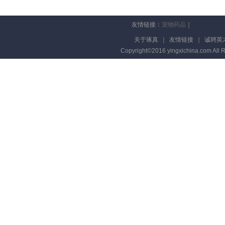
友情链接：
宠物药品
｜
关于琢真
｜
友情链接
｜
诚聘英
Copyright©2016 yingxichina.